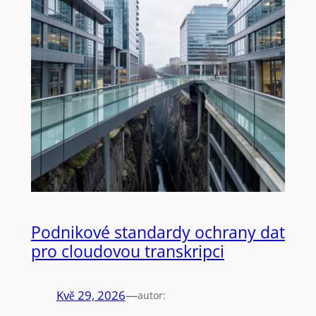
Podnikové standardy ochrany dat
pro cloudovou transkripci
Kvě 29, 2026
—
autor: