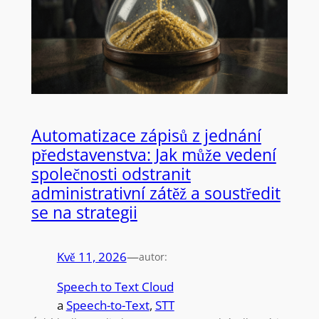
Automatizace zápisů z jednání
představenstva: Jak může vedení
společnosti odstranit
administrativní zátěž a soustředit
se na strategii
Kvě 11, 2026
—
autor:
Speech to Text Cloud
a
Speech-to-Text
, 
STT