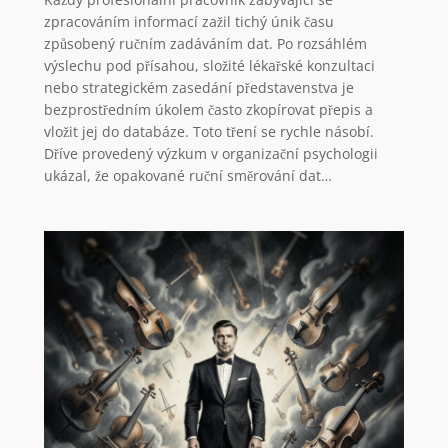
zpracováním informací zažil tichý únik času
způsobený ručním zadáváním dat. Po rozsáhlém
výslechu pod přísahou, složité lékařské konzultaci
nebo strategickém zasedání představenstva je
bezprostředním úkolem často zkopírovat přepis a
vložit jej do databáze. Toto tření se rychle násobí.
Dříve provedený výzkum v organizační psychologii
ukázal, že opakované ruční směrování dat…