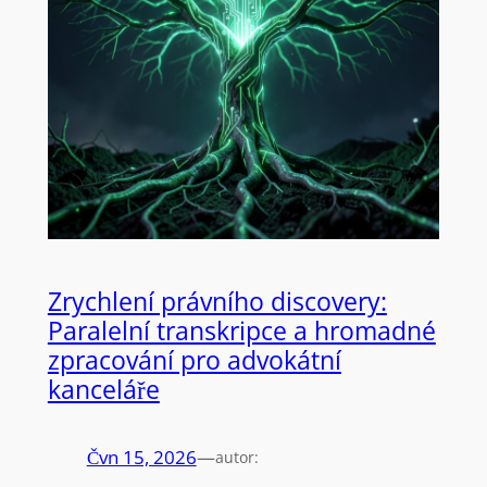
Zrychlení právního discovery:
Paralelní transkripce a hromadné
zpracování pro advokátní
kanceláře
Čvn 15, 2026
—
autor: