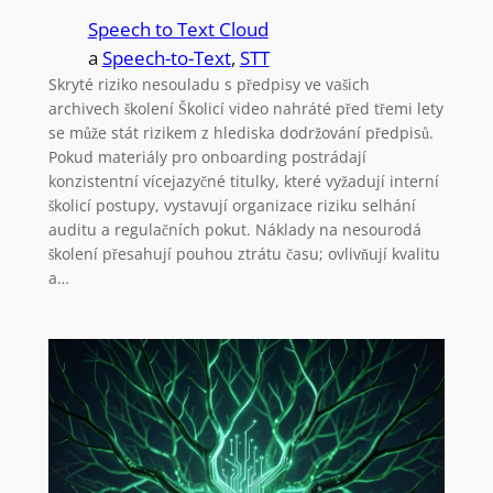
Speech to Text Cloud
a
Speech-to-Text
, 
STT
Skryté riziko nesouladu s předpisy ve vašich
archivech školení Školicí video nahráté před třemi lety
se může stát rizikem z hlediska dodržování předpisů.
Pokud materiály pro onboarding postrádají
konzistentní vícejazyčné titulky, které vyžadují interní
školicí postupy, vystavují organizace riziku selhání
auditu a regulačních pokut. Náklady na nesourodá
školení přesahují pouhou ztrátu času; ovlivňují kvalitu
a…