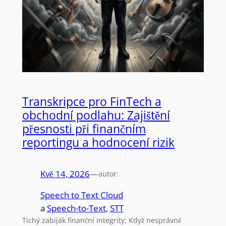
Transkripce pro FinTech a
obchodní podlahu: Zajištění
přesnosti při finančním
reportingu a hodnocení rizik
Kvě 14, 2026
—
autor:
Speech to Text Cloud
a
Speech-to-Text
, 
STT
Tichý zabiják finanční integrity: Když nesprávně