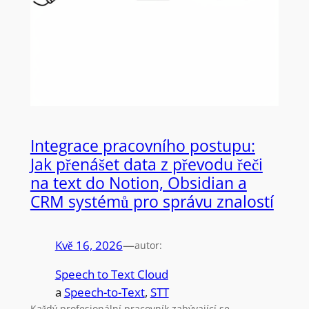
Integrace pracovního postupu:
Jak přenášet data z převodu řeči
na text do Notion, Obsidian a
CRM systémů pro správu znalostí
Kvě 16, 2026
—
autor:
Speech to Text Cloud
a
Speech-to-Text
, 
STT
Každý profesionální pracovník zabývající se