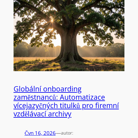
Globální onboarding
zaměstnanců: Automatizace
vícejazyčných titulků pro firemní
vzdělávací archivy
Čvn 16, 2026
—
autor: