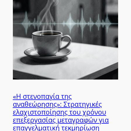
«Η στενοπαγία της
αναθεώρησης»: Στρατηγικές
ελαχιστοποίησης του χρόνου
επεξεργασίας μεταγραφών για
επαγγελματική τεκμηρίωση