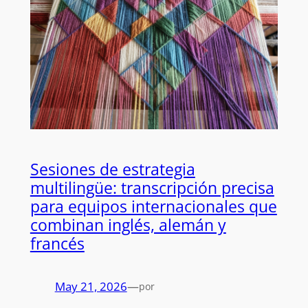
Sesiones de estrategia
multilingüe: transcripción precisa
para equipos internacionales que
combinan inglés, alemán y
francés
May 21, 2026
—
por