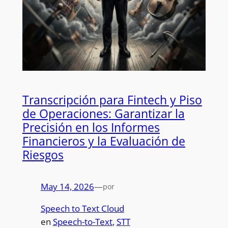
Transcripción para Fintech y Piso
de Operaciones: Garantizar la
Precisión en los Informes
Financieros y la Evaluación de
Riesgos
May 14, 2026
—
por
Speech to Text Cloud
en
Speech-to-Text
, 
STT