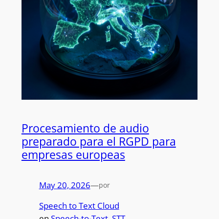
Procesamiento de audio
preparado para el RGPD para
empresas europeas
May 20, 2026
—
por
Speech to Text Cloud
en
Speech-to-Text
, 
STT