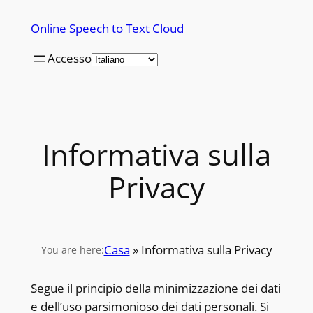
Vai
Online Speech to Text Cloud
al
contenuto
Accesso
Informativa sulla
Privacy
Casa
»
Informativa sulla Privacy
You are here:
Segue il principio della minimizzazione dei dati
e dell’uso parsimonioso dei dati personali. Si