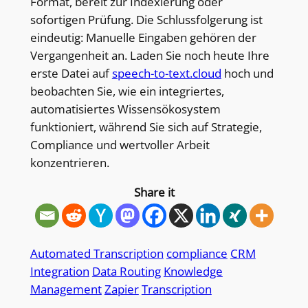
Format, bereit zur Indexierung oder
sofortigen Prüfung. Die Schlussfolgerung ist
eindeutig: Manuelle Eingaben gehören der
Vergangenheit an. Laden Sie noch heute Ihre
erste Datei auf
speech-to-text.cloud
hoch und
beobachten Sie, wie ein integriertes,
automatisiertes Wissensökosystem
funktioniert, während Sie sich auf Strategie,
Compliance und wertvoller Arbeit
konzentrieren.
Share it
Automated Transcription
compliance
CRM
Integration
Data Routing
Knowledge
Management
Zapier
Transcription