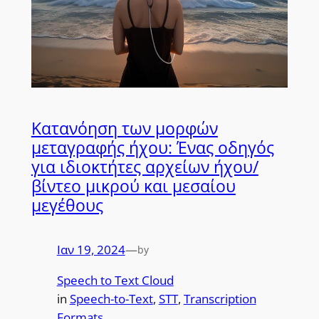
Κατανόηση των μορφών
μεταγραφής ήχου: Ένας οδηγός
για ιδιοκτήτες αρχείων ήχου/
βίντεο μικρού και μεσαίου
μεγέθους
Ιαν 19, 2024
—
by
Speech to Text Cloud
in
Speech-to-Text
, 
STT
, 
Transcription
Formats